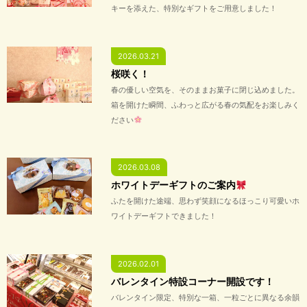
キーを添えた、特別なギフトをご用意しました！
2026.03.21
桜咲く！
春の優しい空気を、そのままお菓子に閉じ込めました。
箱を開けた瞬間、ふわっと広がる春の気配をお楽しみく
ださい
2026.03.08
ホワイトデーギフトのご案内
ふたを開けた途端、思わず笑顔になるほっこり可愛いホ
ワイトデーギフトできました！
2026.02.01
バレンタイン特設コーナー開設です！
バレンタイン限定、特別な一箱、一粒ごとに異なる余韻